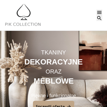
TKANINY
DEKORACYJNE
ORAZ
MEBLOWE
Piękne i funkcjonalne
Sprawdź ofertę