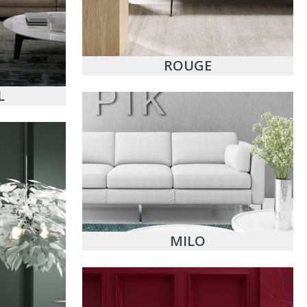
ROUGE
L
MILO